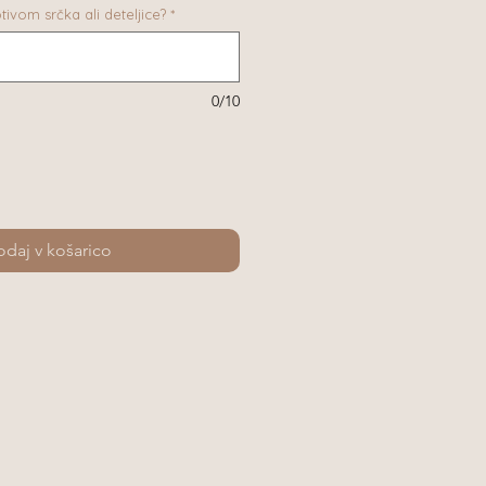
otivom srčka ali deteljice?
*
0/10
daj v košarico