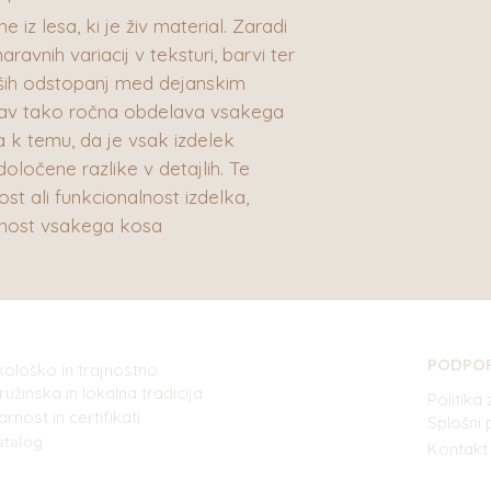
 iz lesa, ki je živ material. Zaradi
aravnih variacij v teksturi, barvi ter
jših odstopanj med dejanskim
Prav tako ročna obdelava vsakega
k temu, da je vsak izdelek
oločene razlike v detajlih. Te
st ali funkcionalnost izdelka,
enost vsakega kosa
PODPO
kološko in trajnostno
ružinska in lokalna tradicija
Politika
arnost in certifikati
Splošni
atalog
Kontakt