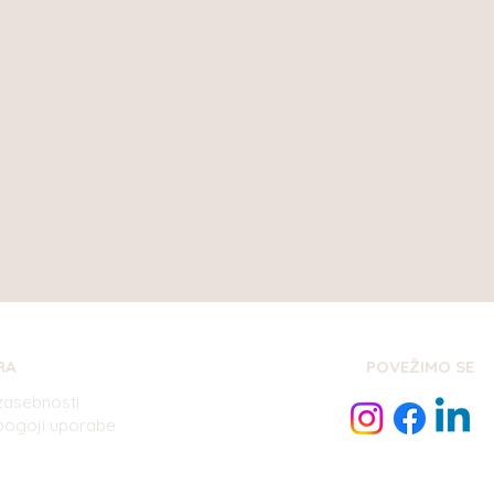
RA
POVEŽIMO SE
 zasebnosti
 pogoji uporabe