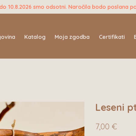
 do 10.8.2026 smo odsotni. Naročila bodo poslana p
govina
Katalog
Moja zgodba
Certifikati
Leseni pt
Price
7,00 €