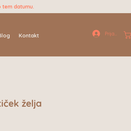
o tem datumu.
Prijava
Blog
Kontakt
iček želja