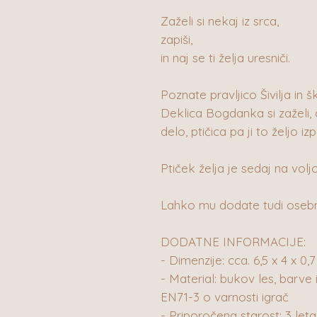
Zaželi si nekaj iz srca,
zapiši,
in naj se ti želja uresniči.
Poznate pravljico Šivilja in š
Deklica Bogdanka si zaželi, 
delo, ptičica pa ji to željo izp
Ptiček želja je sedaj na volj
Lahko mu dodate tudi osebno
DODATNE INFORMACIJE:
- Dimenzije: cca. 6,5 x 4 x 0,
- Material: bukov les, barve 
EN71-3 o varnosti igrač
- Priporočena starost: 3 leta