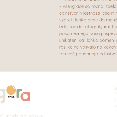
- Vse igrače so ročno izdelane
edinstvenih lastnosti lesa in n
vzorcih lahko pride do man
izdelkom in fotografijami. 
posameznega kosa prispeva 
unikaten, kar lahko pomeni d
razlike ne vplivajo na kakovo
temveč poudarjajo edinstv
E
D
V
K
info@goratoys.com