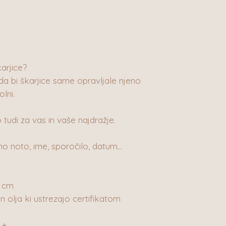
karjice?
da bi škarjice same opravljale njeno
olni.
o tudi za vas in vaše najdražje.
 noto, ime, sporočilo, datum...
7 cm
in olja ki ustrezajo certifikatom
 +