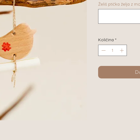
Želiš ptička želja z m
Količina
*
Do