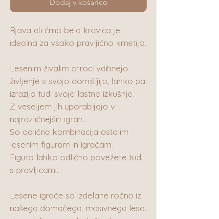
Dodaj v košarico
Rjava ali črno bela kravica je
idealna za vsako pravljično kmetijo.
Lesenim živalim otroci vdihnejo
življenje s svojo domišljijo, lahko pa
izrazijo tudi svoje lastne izkušnje.
Z veseljem jih uporabljajo v
najrazličnejših igrah.
So odlična kombinacija ostalim
lesenim figuram in igračam.
Figuro lahko odlično povežete tudi
s pravljicami.
Lesene igrače so izdelane ročno iz
našega domačega, masivnega lesa.