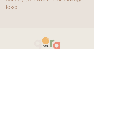
kosa
POVEŽIMO SE
Ekološko in
trajnostno
Družinska in lokalna tradicija
Varnost in certifikati
Katalog
PODPORA
Politika zasebnosti