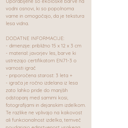
Uporabljene so ekološke barve na
vodni osnovi, ki so popolnoma
varne in omogočajo, da je tekstura
lesa vidna.
DODATNE INFORMACIJE:
- dimenzije: približno 15 x 12 x 3 cm
- material: javorjev les, barve ki
ustrezajo certifikatom EN71-3 o
varnosti igrač
- priporočena starost: 3 leta +
- igrača je ročno izdelana iz lesa
zato lahko pride do manjših
odstopanj med samimi kosi,
fotografijami in dejanskim izdelkom.
Te razlike ne vplivajo na kakovost
ali funkcionalnost izdelka, temveč
poudarjajo edinstvenost vsakega